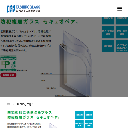
secuo_img9